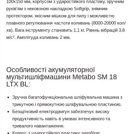
100х150 мм, корпусом з ударостійкого пластику, зручним
руків'ям з нековзною накладкою Softgrip, знімним
протектором, якісним мішком для пилу і можливістю
плавного регулювання частоти коливань (8000-20000 кол/
хв). Вага інструменту становить 1.1 кг. Рівень вібрацій 3.8
м/с². Амплітуда коливань 2 мм.
Особливості акумуляторної
мультишліфмашини Metabo SM 18
LTX BL:
Зручна багатофункціональна шліфувальна машина з
трикутною і прямокутною шліфувальною пластиною.
Безщітковий електродвигун забезпечує високу
продуктивність навіть в умовах інтенсивного та
тривалого навантаження.
Корпус з ударостійкого пластику запобігає