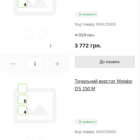
4
В наявності
Код товару:
604125000
4 919 грн.
3 772 грн.
1
До кошика
Точильний верстат Metabo
DS 150 M
5
4
В наявності
Код товару:
604150000