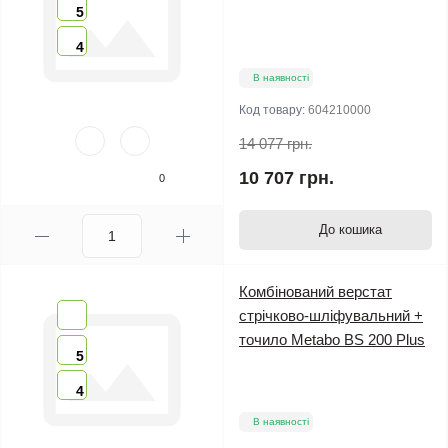
5
4
В наявності
Код товару:
604210000
14 077 грн.
10 707 грн.
0
До кошика
Комбінований верстат
стрічково-шліфувальний +
точило Metabo BS 200 Plus
5
4
В наявності