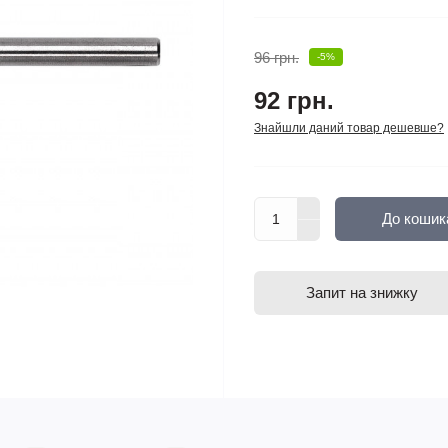
96 грн.
-5%
92 грн.
Знайшли даний товар дешевше?
До кошик
Запит на знижку