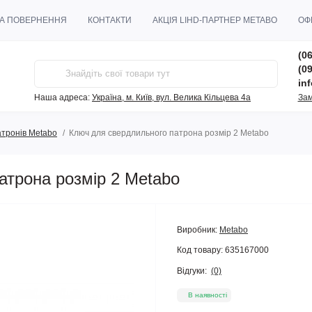
ТА ПОВЕРНЕННЯ
КОНТАКТИ
АКЦІЯ LIHD-ПАРТНЕР METABO
ОФ
(06
(09
in
Наша адреса:
Україна, м. Київ, вул. Велика Кільцева 4а
Зам
атронів Metabo
Ключ для свердлильного патрона розмір 2 Metabo
атрона розмір 2 Metabo
Виробник:
Metabo
Код товару:
635167000
Відгуки:
(0)
В наявності