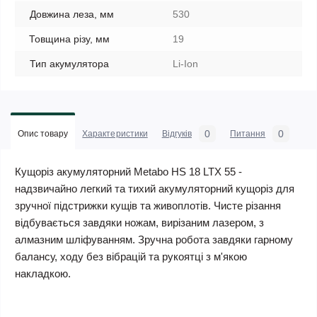
Довжина леза, мм
530
Товщина різу, мм
19
Тип акумулятора
Li-Ion
0
0
Опис товару
Характеристики
Відгуків
Питання
Кущоріз акумуляторний Metabo HS 18 LTX 55 -
надзвичайно легкий та тихий акумуляторний кущоріз для
зручної підстрижки кущів та живоплотів. Чисте різання
відбувається завдяки ножам, вирізаним лазером, з
алмазним шліфуванням. Зручна робота завдяки гарному
балансу, ходу без вібрацій та рукоятці з м'якою
накладкою.