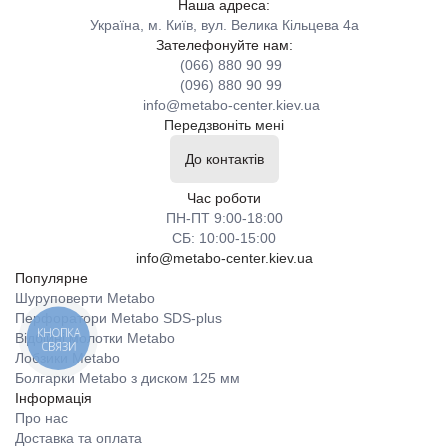
Наша адреса:
Україна, м. Київ, вул. Велика Кільцева 4а
Зателефонуйте нам:
(066) 880 90 99
(096) 880 90 99
info@metabo-center.kiev.ua
Передзвоніть мені
До контактів
Час роботи
ПН-ПТ 9:00-18:00
СБ: 10:00-15:00
info@metabo-center.kiev.ua
Популярне
Шуруповерти Metabo
Перфоратори Metabo SDS-plus
КНОПКА
Відбійні молотки Metabo
СВЯЗИ
Лобзики Metabo
Болгарки Metabo з диском 125 мм
Інформація
Про нас
Доставка та оплата