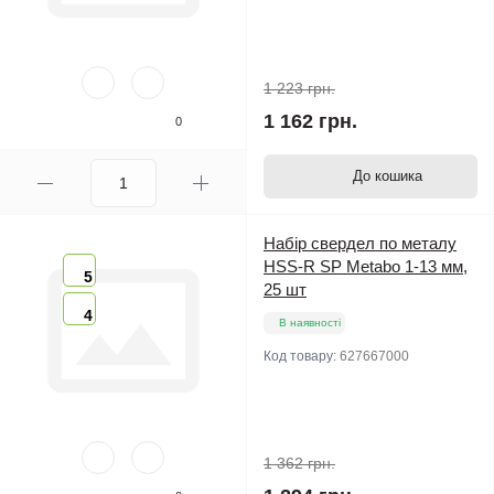
1 223 грн.
1 162 грн.
0
До кошика
Набір свердел по металу
HSS-R SP Metabo 1-13 мм,
5
25 шт
4
В наявності
Код товару:
627667000
1 362 грн.