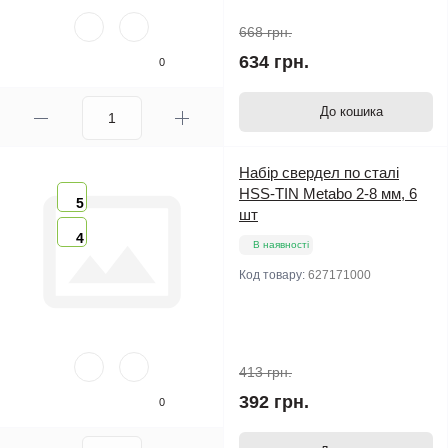
668 грн.
634 грн.
0
До кошика
Набір свердел по сталі
HSS-TIN Metabo 2-8 мм, 6
5
шт
4
В наявності
Код товару:
627171000
413 грн.
392 грн.
0