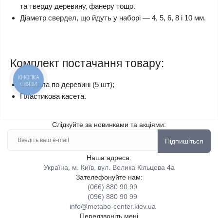
та тверду деревину, фанеру тощо.
Діаметр свердел, що йдуть у наборі — 4, 5, 6, 8 і 10 мм.
Комплект постачання товару:
КНОПКА
СВЯЗИ
Свердла по деревині (5 шт);
Пластикова касета.
Слідкуйте за новинками та акціями:
Підпишіться
Наша адреса:
Україна, м. Київ, вул. Велика Кільцева 4а
Зателефонуйте нам:
(066) 880 90 99
(096) 880 90 99
info@metabo-center.kiev.ua
Передзвоніть мені