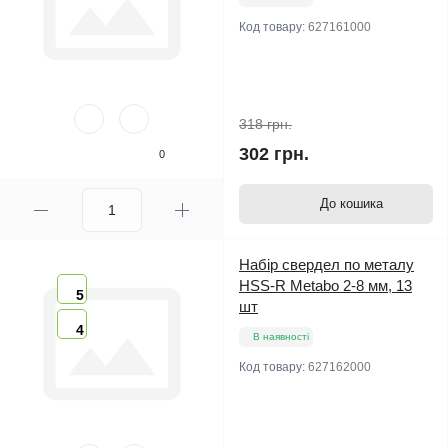
Код товару:
627161000
318 грн.
302 грн.
0
До кошика
Набір свердел по металу
HSS-R Metabo 2-8 мм, 13
5
шт
4
В наявності
Код товару:
627162000