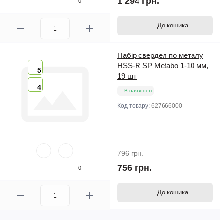
1 294 грн.
0
До кошика
Набір свердел по металу
HSS-R SP Metabo 1-10 мм,
5
19 шт
4
В наявності
Код товару:
627666000
796 грн.
756 грн.
0
До кошика