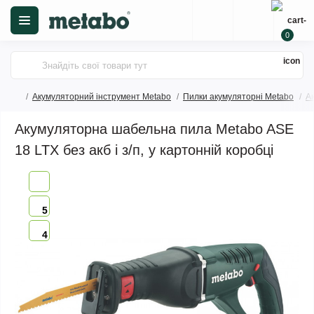
0
Акумуляторний інструмент Metabo
Пилки акумуляторні Metabo
А
Акумуляторна шабельна пила Metabo ASE
18 LTX без акб і з/п, у картонній коробці
5
4