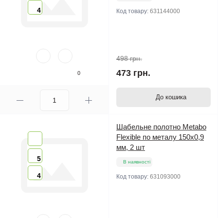
4
Код товару:
631144000
498 грн.
473 грн.
0
До кошика
Шабельне полотно Metabo
Flexible по металу 150х0,9
мм, 2 шт
5
В наявності
4
Код товару:
631093000