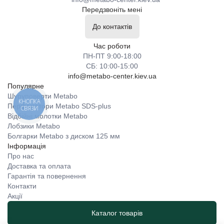
Передзвоніть мені
До контактів
Час роботи
ПН-ПТ 9:00-18:00
СБ: 10:00-15:00
info@metabo-center.kiev.ua
Популярне
Шуруповерти Metabo
КНОПКА
Перфоратори Metabo SDS-plus
СВЯЗИ
Відбійні молотки Metabo
Лобзики Metabo
Болгарки Metabo з диском 125 мм
Інформація
Про нас
Доставка та оплата
Гарантія та повернення
Контакти
Акції
Каталог товарів