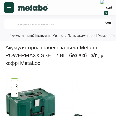
0
Акумуляторний інструмент Metabo
Пилки акумуляторні Metabo
А
Акумуляторна шабельна пила Metabo
POWERMAXX SSE 12 BL, без акб і з/п, у
кофрі MetaLoc
5
4