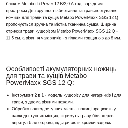
блоком Metabo Li-Power 12 В/2,0 А-год, зарядним
пристроєм Для зручності зберігання та транспортування
ножиць для трави та кущів Metabo PowerMaxx SGS 12 Q
пропонується зручна та містка тканинна сумка. Ширина
стрижки трави кущорізом Metabo PowerMaxx SGS 12 Q -
11,5 см, а різання чагарників - з гілками товщиною до 8 мм.
Особливості акумуляторних ножиць
для трави та кущів Metabo
PowerMaxx SGS 12 Q:
Інструмент 2 в 1 - модель кущорізу для чагарників і для
трави, з двома різними ножами.
Обробка важкодоступних місць - ножиці працюють у
важкодоступних місцях, стрижуть траву біля дерев,
впритул біля огорожі, підстригають кромки вздовж