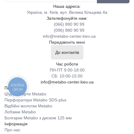
Наша адреса:
Україна, м. Київ, вул. Велика Кільцева 4а
Зателефонуйте нам:
(066) 880 90 99
(096) 880 90 99
info@metabo-center.kiev.ua
Передзвоніть мені
До контактів
Час роботи
ПН-ПТ 9:00-18:00
СБ: 10:00-15:00
info@metabo-center.kiev.ua
КНОПКА
Популярне
СВЯЗИ
Шуруповерти Metabo
Перфоратори Metabo SDS-plus
Відбійні молотки Metabo
Лобзики Metabo
Болгарки Metabo з диском 125 мм
Інформація
Про нас