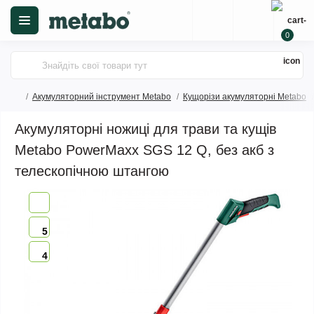
0
Акумуляторний інструмент Metabo
Кущорізи акумуляторні Metabo
Акумуляторні ножиці для трави та кущів
Metabo PowerMaxx SGS 12 Q, без акб з
телескопічною штангою
5
4