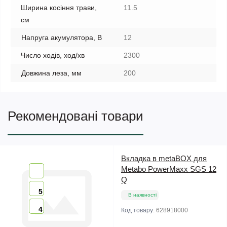
Ширина косіння трави,
11.5
см
Напруга акумулятора, В
12
Число ходів, ход/хв
2300
Довжина леза, мм
200
Рекомендовані товари
Вкладка в metaBOX для
Metabo PowerMaxx SGS 12
Q
5
В наявності
4
Код товару:
628918000