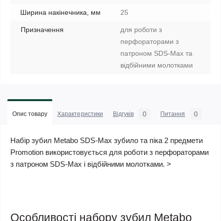
Ширина накінечника, мм
25
Призначення
для роботи з
перфораторами з
патроном SDS-Max та
відбійними молотками
0
0
Опис товару
Характеристики
Відгуків
Питання
Набір зубил Metabo SDS-Max зубило та піка 2 предмети
Promotion використовується для роботи з перфораторами
з патроном SDS-Max і відбійними молотками. >
Особливості набору зубил Metabo