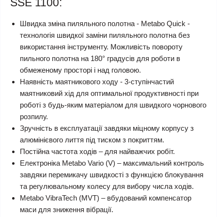
SSE 1100:
Швидка зміна пиляльного полотна - Metabo Quick -
технологія швидкої заміни пиляльного полотна без
використання інструменту. Можливість повороту
пильного полотна на 180° градусів для роботи в
обмеженому просторі і над головою.
Наявність маятникового ходу - 3-ступінчастий
маятниковий хід для оптимальної продуктивності при
роботі з будь-яким матеріалом для швидкого чорнового
розпилу.
Зручність в експлуатації завдяки міцному корпусу з
алюмінієвого лиття під тиском з покриттям.
Постійна частота ходів – для найважчих робіт.
Електроніка Metabo Vario (V) – максимальний контроль
завдяки перемикачу швидкості з функцією блокування
та регулювальному колесу для вибору числа ходів.
Metabo VibraTech (MVT) – вбудований компенсатор
маси для зниження вібрації.