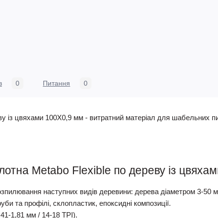
в
0
Питання
0
ву із цвяхами 100Х0,9 мм - витратний матеріал для шабельних п
отна Metabo Flexible по дереву із цвяхам
зпилювання наступних видів деревини: дерева діаметром 3-50 м
би та профілі, склопластик, епоксидні композиції.
41-1,81 мм / 14-18 TPI).