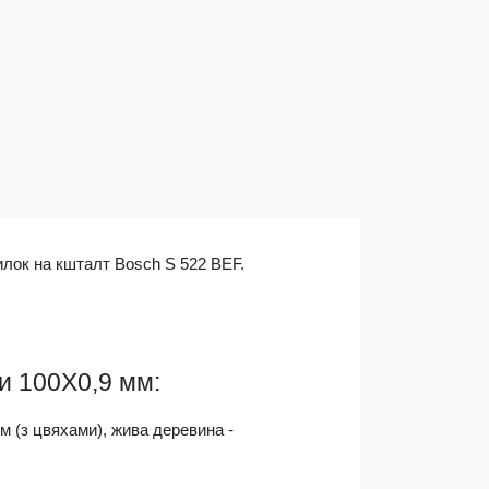
илок на кшталт Bosch S 522 BEF.
и 100Х0,9 мм:
м (з цвяхами), жива деревина -