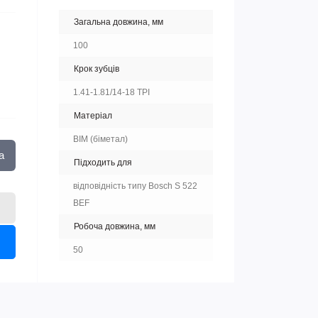
Загальна довжина, мм
100
Крок зубців
1.41-1.81/14-18 TPI
Матеріал
BIM (біметал)
а
Підходить для
відповідність типу Bosch S 522
BEF
Робоча довжина, мм
50