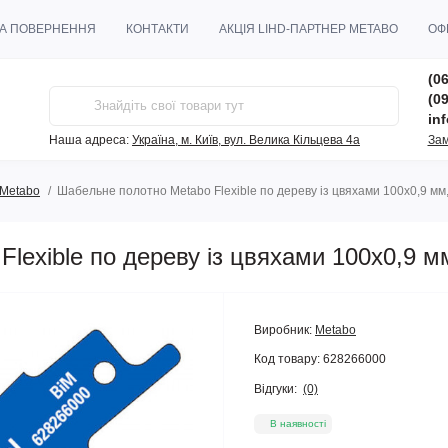
ТА ПОВЕРНЕННЯ
КОНТАКТИ
АКЦІЯ LIHD-ПАРТНЕР METABO
ОФ
(06
(09
in
Наша адреса:
Україна, м. Київ, вул. Велика Кільцева 4а
Зам
 Metabo
Шабельне полотно Metabo Flexible по дереву із цвяхами 100х0,9 мм,
lexible по дереву із цвяхами 100х0,9 м
Виробник:
Metabo
Код товару:
628266000
Відгуки:
(0)
В наявності