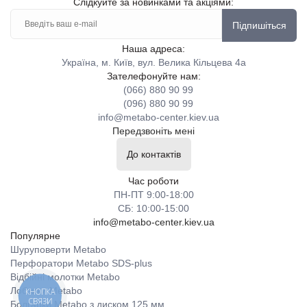
Слідкуйте за новинками та акціями:
Підпишіться
Наша адреса:
Україна, м. Київ, вул. Велика Кільцева 4а
Зателефонуйте нам:
(066) 880 90 99
(096) 880 90 99
info@metabo-center.kiev.ua
Передзвоніть мені
До контактів
Час роботи
ПН-ПТ 9:00-18:00
СБ: 10:00-15:00
info@metabo-center.kiev.ua
Популярне
Шуруповерти Metabo
Перфоратори Metabo SDS-plus
Відбійні молотки Metabo
Лобзики Metabo
КНОПКА
СВЯЗИ
Болгарки Metabo з диском 125 мм