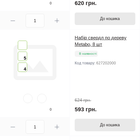
620 грн.
0
До кошика
Набір свердл по дереву
Metabo, 8 шт
В наявності
5
Код товару:
627202000
4
624 грн.
593 грн.
0
До кошика