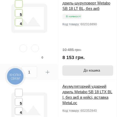
дриль-шуруповерт Metabo
SB 18 LT BL, без акб
5
В наявності
4
Код товару:
602316890
10 485 грн.
8 153 грн.
0
До кошика
КНОПКА
СВЯЗИ
Акумуляторний ударний
дриль Metabo SB 18 LTX BL
I, без акб в кейсі, вставка
MetaLoc
5
Код товару:
602352840
4