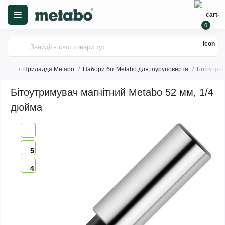
0
Приладдя Metabo
Набори біт Metabo для шуруповерта
Бітоутрим
Бітоутримувач магнітний Metabo 52 мм, 1/4
дюйма
5
4