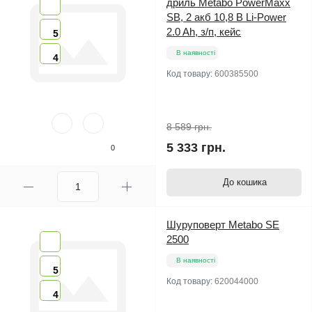
дриль Metabo PowerMaxx
SB, 2 акб 10,8 В Li-Power
2.0 Ah, з/п, кейс
5
В наявності
4
Код товару:
600385500
8 589 грн.
5 333 грн.
0
До кошика
Шуруповерт Metabo SE
2500
В наявності
5
Код товару:
620044000
4