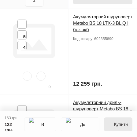
Акумуляторний шуруповерт
Metabo BS 18 LTX-3 BL Q I
без акб
5
Код товару:
602355890
4
12 255 грн.
0
Акумуляторний дриль-
шуруповерт Metabo BS 18 L
Set, 2 акб 18 В Li-Power 2.0
163 грн.
Ah, з/п, кейс
5
Купити
122
грн.
Код товару:
602321870
4