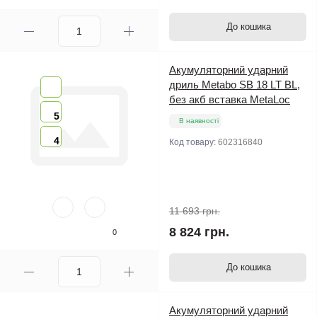
До кошика
Акумуляторний ударний
дриль Metabo SB 18 LT BL,
без акб вставка MetaLoc
5
В наявності
4
Код товару:
602316840
11 693 грн.
8 824 грн.
0
До кошика
Акумуляторний ударний