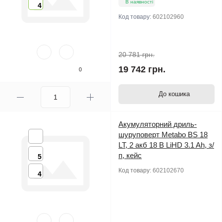
В наявності
4
Код товару:
602102960
20 781 грн.
19 742 грн.
0
До кошика
Акумуляторний дриль-
шуруповерт Metabo BS 18
LT, 2 акб 18 В LiHD 3.1 Ah, з/
п, кейс
5
Код товару:
602102670
4