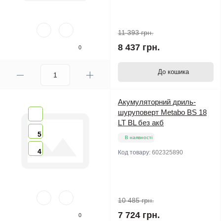
11 393 грн.
8 437 грн.
0
До кошика
Акумуляторний дриль-
шуруповерт Metabo BS 18
LT BL без акб
5
В наявності
4
Код товару:
602325890
10 485 грн.
7 724 грн.
0