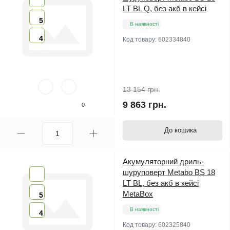
LT BL Q, без акб в кейсі
5
В наявності
4
Код товару:
602334840
13 154 грн.
9 863 грн.
0
До кошика
Акумуляторний дриль-
шуруповерт Metabo BS 18
LT BL, без акб в кейсі
MetaBox
5
В наявності
4
Код товару:
602325840