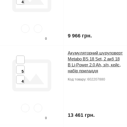
4
9 966 грн.
0
Акумуляторний шуруповерт
Metabo BS 18 Set, 2 акб 18
В Li-Power 2.0 Ah, з/п, кейс,
набір приладдя
5
Код товару:
602207880
4
13 461 грн.
0