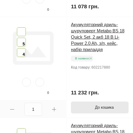
11 078 грн.
0
Акумуляторний дриль-
шуруповерт Metabo BS 18
Quick Set, 2 акб 18 В Li-
Power 2.0 Ah, з/п, кейс,
5
набір приладдя
4
В наявності
Код товару:
602217880
11 232 грн.
0
До кошика
Акумуляторний дриль-
шуруповерт Metabo BS 18