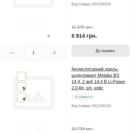
Код товару:
602206540
11 375 грн.
5 914 грн.
0
До кошика
Акумуляторний дриль-
шуруповерт Metabo BS
14,4, 2 акб 14.4 В Li-Power
2.0 Ah, з/п, кейс
5
В наявності
4
Код товару:
602206530
10 739 грн.