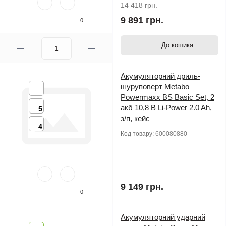
14 418 грн.
9 891 грн.
0
До кошика
Акумуляторний дриль-
шуруповерт Metabo
Powermaxx BS Basic Set, 2
акб 10,8 В Li-Power 2.0 Ah,
5
з/п, кейс
4
Код товару:
600080880
9 149 грн.
0
Акумуляторний ударний