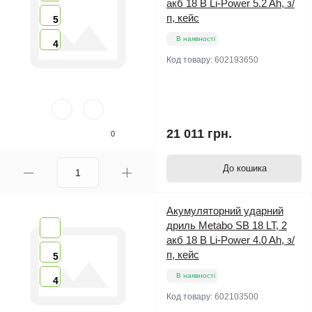
акб 18 В Li-Power 5.2 Ah, з/
п, кейс
5
В наявності
4
Код товару:
602193650
21 011 грн.
0
До кошика
Акумуляторний ударний
дриль Metabo SB 18 LT, 2
акб 18 В Li-Power 4.0 Ah, з/
п, кейс
5
В наявності
4
Код товару:
602103500