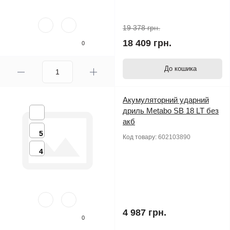
19 378 грн.
18 409 грн.
0
До кошика
Акумуляторний ударний
дриль Metabo SB 18 LT без
акб
5
Код товару:
602103890
4
4 987 грн.
0