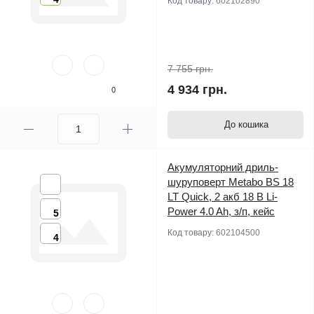
Код товару:
602102890
7 755 грн.
4 934 грн.
0
До кошика
Акумуляторний дриль-
шуруповерт Metabo BS 18
LT Quick, 2 акб 18 В Li-
Power 4.0 Ah, з/п, кейс
5
Код товару:
602104500
4