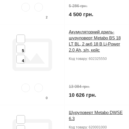
5 286 грн.
4 500 грн.
2
Акумуляторний дриль-
шуруповерт Metabo BS 18
LT BL, 2 акб 18 В Li-Power
2.0 Аh, з/п, кейс
5
Код товару:
602325550
4
13 084 грн.
10 626 грн.
0
Шуруповерт Metabo DWSE
6.3
Код товару:
620001000