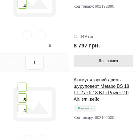
4
Код товару:
602192890
11 349 грн.
8 797 грн.
0
До кошика
Акумуляторний дриль-
шуруповерт Metabo BS 18
LT, 2 акб 18 В Li-Power 2.0
Ah, з/п, кейс
5
В наявності
4
Код товару:
602102530