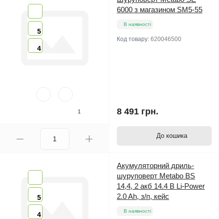
6000 з магазином SM5-55
В наявності
5
Код товару:
620046500
4
8 491 грн.
1
До кошика
Акумуляторний дриль-
шуруповерт Metabo BS
14,4, 2 акб 14.4 В Li-Power
2.0 Ah, з/п, кейс
5
В наявності
4