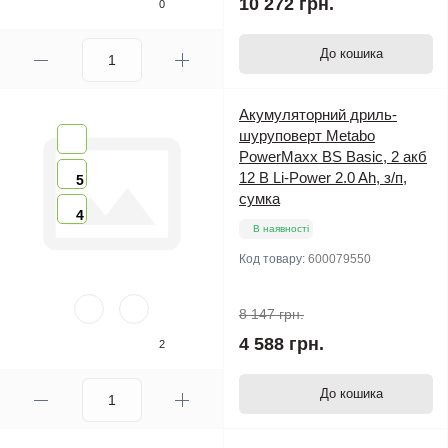
10 272 грн.
0
До кошика
Акумуляторний дриль-
шуруповерт Metabo
PowerMaxx BS Basic, 2 акб
12 В Li-Power 2.0 Ah, з/п,
5
сумка
4
В наявності
Код товару:
600079550
8 147 грн.
4 588 грн.
2
До кошика