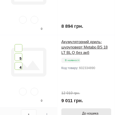
8 894 грн.
0
Акумуляторний дриль-
шуруповерт Metabo BS 18
LT BL Q без акб
5
В наявності
4
Код товару:
602334890
12 010 грн.
9 011 грн.
0
До кошика