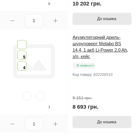
10 202 грн.
0
До кошика
Акумуляторний дриль-
шуруповерт Metabo BS
14,4, 1 акб Li-Power 2.0 Ah,
з/п, кейс
5
В наявності
4
Код товару:
602206510
9 151 грн.
8 693 грн.
1
До кошика