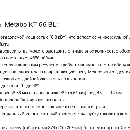
 Metabo KT 66 BL:
отдаваемой мощностью (0.8 кВт), что делает ее универсальной 
быту.
 древесины вы можете выставить оптимальное количество оборо
ов составляет 4650 об/мин.
эксплуатационным ресурсом, требует минимального техобслуж
нт устанавливается на направляющую шину Metabo или от други
 позволяет двойной указатель со шкалами.
диска от -1° до 46°.
олщиной 66 мм (с направляющей это 61 мм), под 45° — 43 мм.
благодаря блокировке шпинделя.
рез контрольное окно, защищенное от пыли и грязи.
ециальный мешок, который крепится к патрубку (входит в комп
ковую пилу (габаритами 374х206х269 мм) более маневренной и 