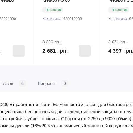
Metabo
Metabo FS 80
Metabo FS 
В наличии
В наличии
29021000
Код товара:
629010000
Код товара:
6
3 350 грн.
5 071 грн.
.
2 681 грн.
4 397 грн
тзывов
0
Вопросы
0
1200 Вт работает от сети. Ее мощности хватает для быстрой ре
 Оснащена пила бесщеточным двигателем, системой защиты от сл
настройки глубины пропила. Обороты (от 2250 до 5000 об/мин) 
замены дисков (165х20 мм), алюминиевый защитный кожух со см