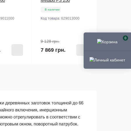
160
Metabo FS 250
В наличии
29011000
Код товара:
629013000
0
9 128 грн.
.
7 869 грн.
зки деревянных заготовок толщиной до 66
учайного включения, инерционным
можно отрегулировать в соответствии с
отровым окном, поворотный патрубок.