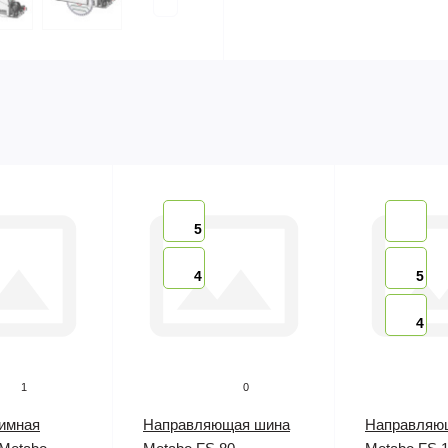
5
4
5
4
1
0
имная
Направляющая шина
Направляю