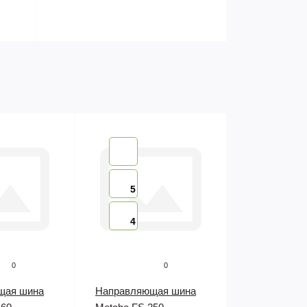
5
4
0
0
щая шина
Направляющая шина