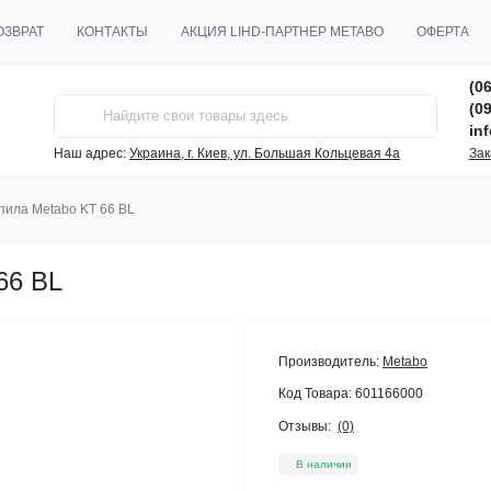
ОЗВРАТ
КОНТАКТЫ
АКЦИЯ LIHD-ПАРТНЕР METABO
ОФЕРТА
(06
(09
in
Наш адрес:
Украина, г. Киев, ул. Большая Кольцевая 4а
Зак
пила Metabo KT 66 BL
66 BL
Производитель:
Metabo
Код Товара:
601166000
Отзывы:
(0)
В наличии