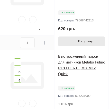
В наличии
Код товара:
79568442113
620 грн.
0
В корзину
Быстросменный патрон
для метчиков Metabo Futuro
Plus H 1 R+L, M8–M12,
5
Quick
4
В наличии
Код товара:
627237000
1 016 грн.