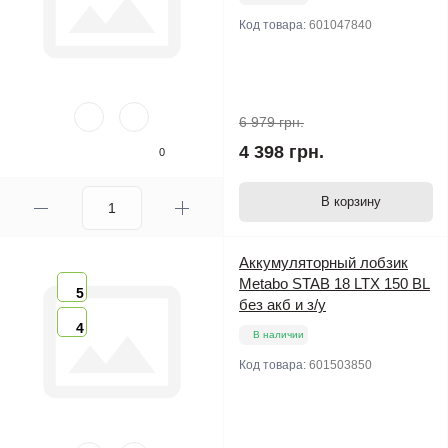
Код товара:
601047840
6 979 грн.
4 398 грн.
0
В корзину
Аккумуляторный лобзик
Metabo STAB 18 LTX 150 BL
5
без акб и з/у
4
В наличии
Код товара:
601503850